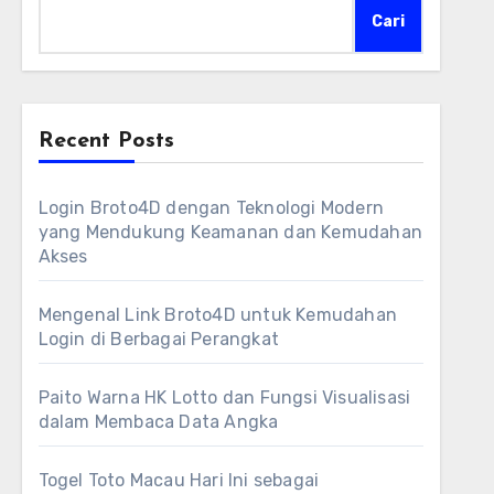
Cari
Recent Posts
Login Broto4D dengan Teknologi Modern
yang Mendukung Keamanan dan Kemudahan
Akses
Mengenal Link Broto4D untuk Kemudahan
Login di Berbagai Perangkat
Paito Warna HK Lotto dan Fungsi Visualisasi
dalam Membaca Data Angka
Togel Toto Macau Hari Ini sebagai