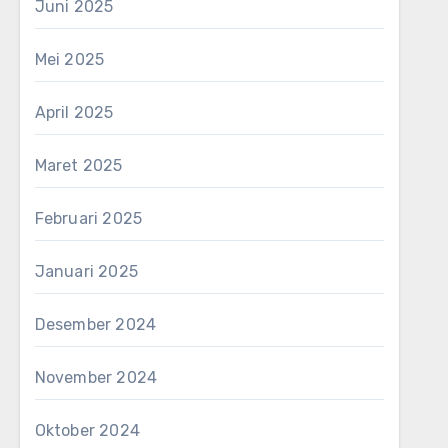
Juni 2025
Mei 2025
April 2025
Maret 2025
Februari 2025
Januari 2025
Desember 2024
November 2024
Oktober 2024