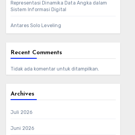
Representasi Dinamika Data Angka dalam
Sistem Informasi Digital
Antares Solo Leveling
Recent Comments
Tidak ada komentar untuk ditampilkan.
Archives
Juli 2026
Juni 2026