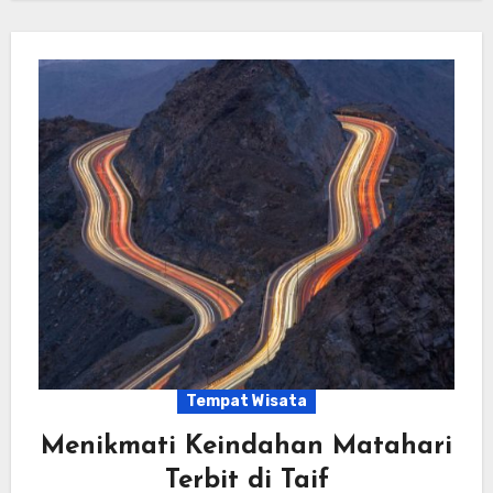
Tempat Wisata
Menikmati Keindahan Matahari
Terbit di Taif