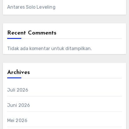
Antares Solo Leveling
Recent Comments
Tidak ada komentar untuk ditampilkan.
Archives
Juli 2026
Juni 2026
Mei 2026