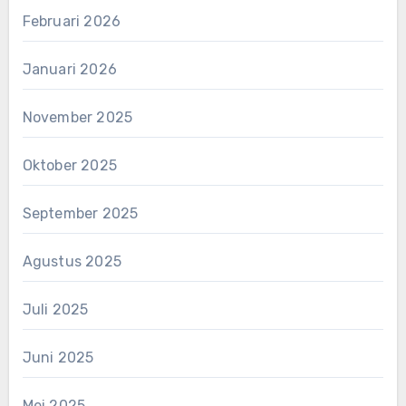
Februari 2026
Januari 2026
November 2025
Oktober 2025
September 2025
Agustus 2025
Juli 2025
Juni 2025
Mei 2025