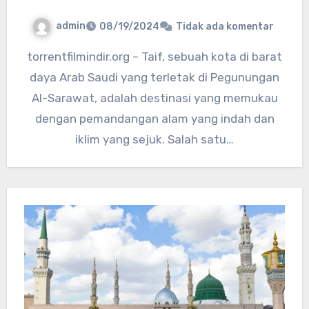
admin
08/19/2024
Tidak ada komentar
torrentfilmindir.org – Taif, sebuah kota di barat
daya Arab Saudi yang terletak di Pegunungan
Al-Sarawat, adalah destinasi yang memukau
dengan pemandangan alam yang indah dan
iklim yang sejuk. Salah satu…