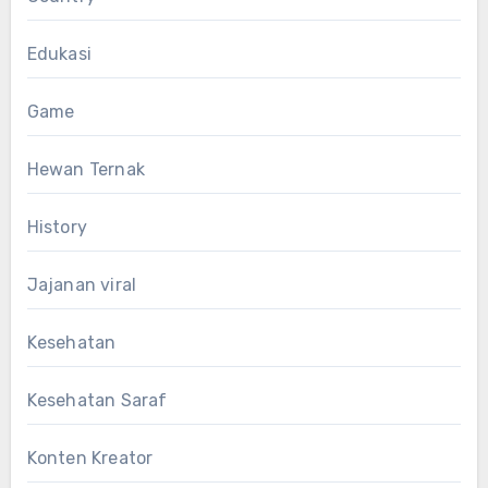
Edukasi
Game
Hewan Ternak
History
Jajanan viral
Kesehatan
Kesehatan Saraf
Konten Kreator