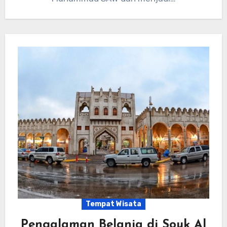
Tempat Wisata
Pengalaman Belanja di Souk Al