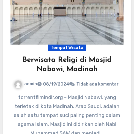
Tempat Wisata
Berwisata Religi di Masjid
Nabawi, Madinah
admin
08/19/2024
Tidak ada komentar
torrentfilmindir.org – Masjid Nabawi, yang
terletak di kota Madinah, Arab Saudi, adalah
salah satu tempat suci paling penting dalam
agama Islam. Masjid ini didirikan oleh Nabi
Muhammad SAW dan menjadi…