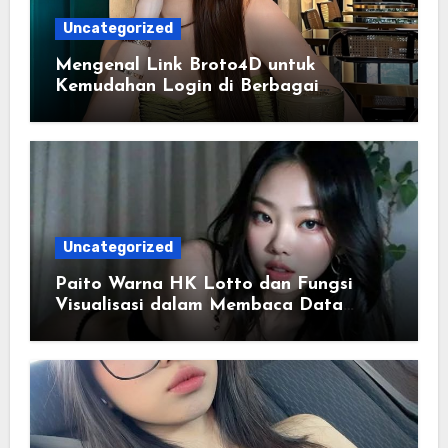
Uncategorized
Mengenal Link Broto4D untuk
Kemudahan Login di Berbagai
Perangkat
Uncategorized
Paito Warna HK Lotto dan Fungsi
Visualisasi dalam Membaca Data
Angka