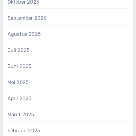
Oktober 2025
September 2025
Agustus 2025
Juli 2025
Juni 2025
Mei 2025
April 2025
Maret 2025
Februari 2025