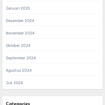
Januari 2025
Desember 2024
November 2024
Oktober 2024
September 2024
Agustus 2024
Juli 2024
Categories