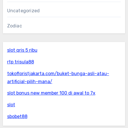
Uncategorized
Zodiac
slot qris 5 ribu
rtp trisula88
tokofloristjakarta.com/buket-bunga-asli-atau-
artificial-pilih-mana/
slot bonus new member 100 di awal to 7x
slot
sbobet88