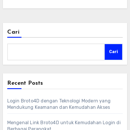
Cari
Cari
Recent Posts
Login Broto4D dengan Teknologi Modern yang
Mendukung Keamanan dan Kemudahan Akses
Mengenal Link Broto4D untuk Kemudahan Login di
Berbagai Perangkat