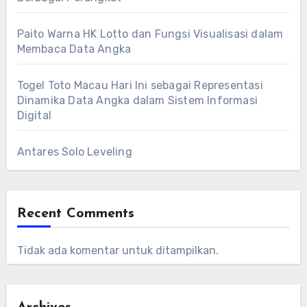
Paito Warna HK Lotto dan Fungsi Visualisasi dalam
Membaca Data Angka
Togel Toto Macau Hari Ini sebagai Representasi
Dinamika Data Angka dalam Sistem Informasi
Digital
Antares Solo Leveling
Recent Comments
Tidak ada komentar untuk ditampilkan.