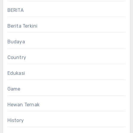
BERITA
Berita Terkini
Budaya
Country
Edukasi
Game
Hewan Ternak
History