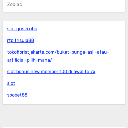
Zodiac
slot qris 5 ribu
rtp trisula88
tokofloristjakarta.com/buket-bunga-asli-atau-
artificial-pilih-mana/
slot bonus new member 100 di awal to 7x
slot
sbobet88