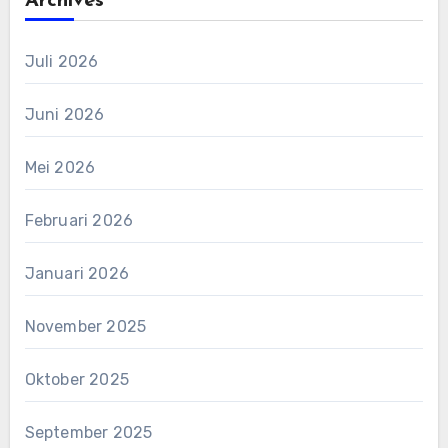
Archives
Juli 2026
Juni 2026
Mei 2026
Februari 2026
Januari 2026
November 2025
Oktober 2025
September 2025