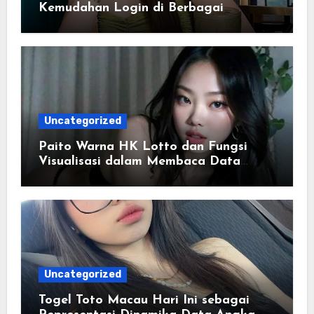
Kemudahan Login di Berbagai
Perangkat
Uncategorized
Paito Warna HK Lotto dan Fungsi
Visualisasi dalam Membaca Data
Angka
Uncategorized
Togel Toto Macau Hari Ini sebagai