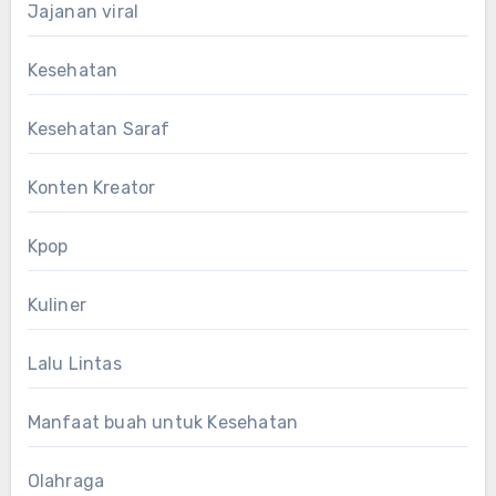
Jajanan viral
Kesehatan
Kesehatan Saraf
Konten Kreator
Kpop
Kuliner
Lalu Lintas
Manfaat buah untuk Kesehatan
Olahraga