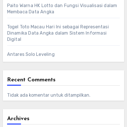
Paito Warna HK Lotto dan Fungsi Visualisasi dalam
Membaca Data Angka
Togel Toto Macau Hari Ini sebagai Representasi
Dinamika Data Angka dalam Sistem Informasi
Digital
Antares Solo Leveling
Recent Comments
Tidak ada komentar untuk ditampilkan.
Archives