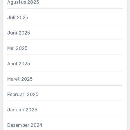
Agustus 2025
Juli 2025
Juni 2025
Mei 2025
April 2025
Maret 2025
Februari 2025
Januari 2025
Desember 2024