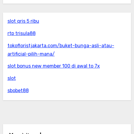
slot qris 5 ribu
rtp trisula88
tokofloristjakarta.com/buket-bunga-asli-atau-
artificial-pilih-mana/
slot bonus new member 100 di awal to 7x
slot
sbobet88