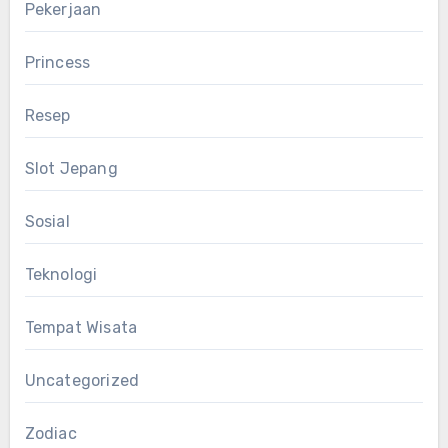
Pekerjaan
Princess
Resep
Slot Jepang
Sosial
Teknologi
Tempat Wisata
Uncategorized
Zodiac