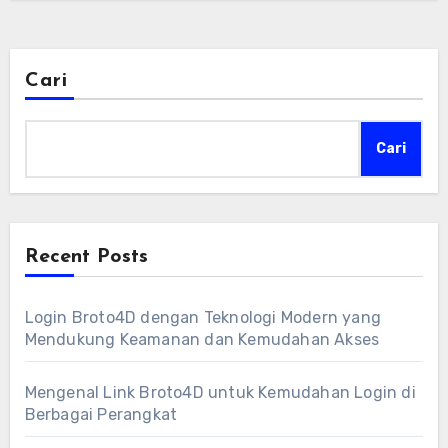
Cari
Cari
Recent Posts
Login Broto4D dengan Teknologi Modern yang
Mendukung Keamanan dan Kemudahan Akses
Mengenal Link Broto4D untuk Kemudahan Login di
Berbagai Perangkat