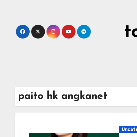
Skip
to
content
t
paito hk angkanet
Uncat