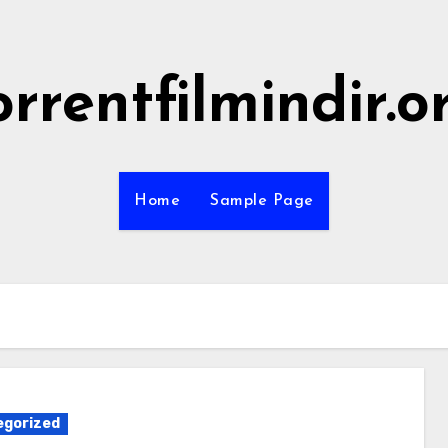
orrentfilmindir.o
Home
Sample Page
egorized