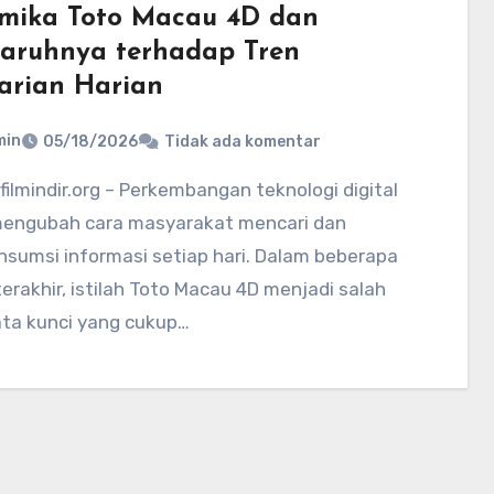
mika Toto Macau 4D dan
aruhnya terhadap Tren
arian Harian
min
05/18/2026
Tidak ada komentar
mengubah cara masyarakat mencari dan
sumsi informasi setiap hari. Dalam beberapa
erakhir, istilah Toto Macau 4D menjadi salah
ata kunci yang cukup…