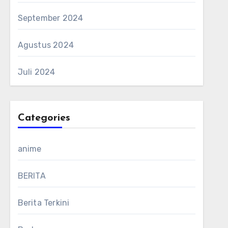
September 2024
Agustus 2024
Juli 2024
Categories
anime
BERITA
Berita Terkini