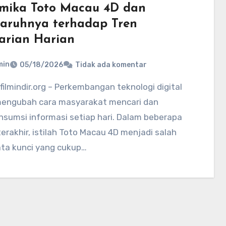
mika Toto Macau 4D dan
aruhnya terhadap Tren
arian Harian
min
05/18/2026
Tidak ada komentar
mengubah cara masyarakat mencari dan
sumsi informasi setiap hari. Dalam beberapa
erakhir, istilah Toto Macau 4D menjadi salah
ata kunci yang cukup…