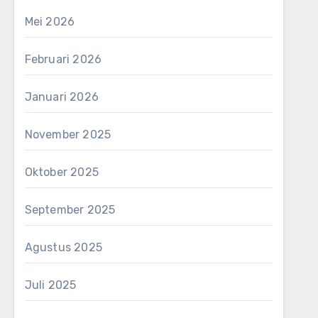
Mei 2026
Februari 2026
Januari 2026
November 2025
Oktober 2025
September 2025
Agustus 2025
Juli 2025