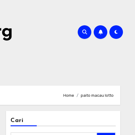
rg
Home
paito macau lotto
Cari