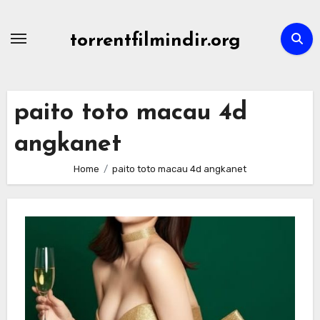
Skip
to
torrentfilmindir.org
content
paito toto macau 4d
angkanet
Home
paito toto macau 4d angkanet