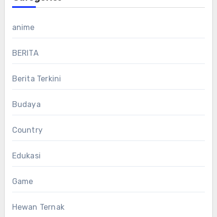
anime
BERITA
Berita Terkini
Budaya
Country
Edukasi
Game
Hewan Ternak