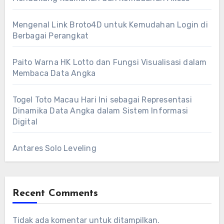
Mengenal Link Broto4D untuk Kemudahan Login di
Berbagai Perangkat
Paito Warna HK Lotto dan Fungsi Visualisasi dalam
Membaca Data Angka
Togel Toto Macau Hari Ini sebagai Representasi
Dinamika Data Angka dalam Sistem Informasi
Digital
Antares Solo Leveling
Recent Comments
Tidak ada komentar untuk ditampilkan.