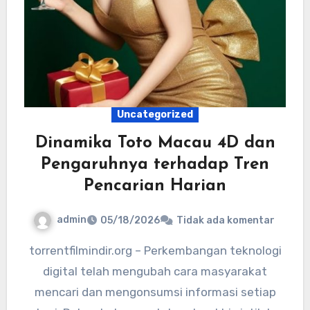
Uncategorized
Dinamika Toto Macau 4D dan
Pengaruhnya terhadap Tren
Pencarian Harian
admin
05/18/2026
Tidak ada komentar
torrentfilmindir.org – Perkembangan teknologi
digital telah mengubah cara masyarakat
mencari dan mengonsumsi informasi setiap