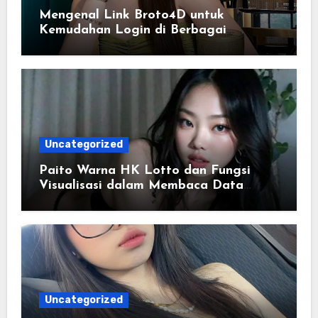
Mengenal Link Broto4D untuk
Kemudahan Login di Berbagai
Perangkat
Uncategorized
Paito Warna HK Lotto dan Fungsi
Visualisasi dalam Membaca Data
Angka
Uncategorized