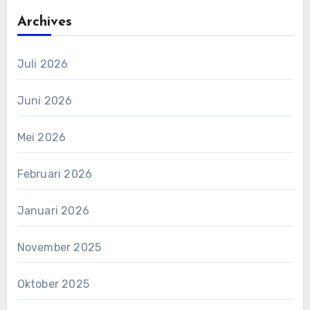
Archives
Juli 2026
Juni 2026
Mei 2026
Februari 2026
Januari 2026
November 2025
Oktober 2025