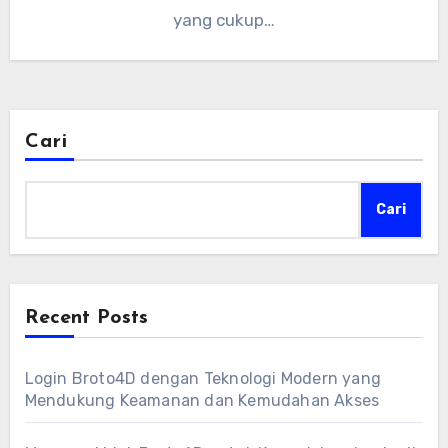
yang cukup…
Cari
Cari
Recent Posts
Login Broto4D dengan Teknologi Modern yang
Mendukung Keamanan dan Kemudahan Akses