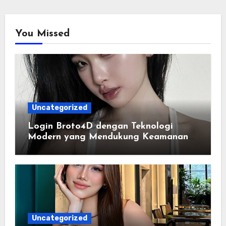
You Missed
Uncategorized
Login Broto4D dengan Teknologi
Modern yang Mendukung Keamanan
dan Kemudahan Akses
Uncategorized