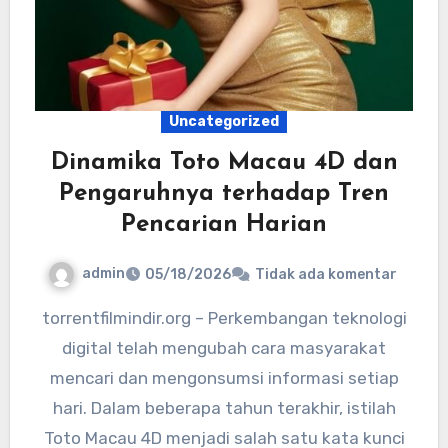
Uncategorized
Dinamika Toto Macau 4D dan
Pengaruhnya terhadap Tren
Pencarian Harian
admin
05/18/2026
Tidak ada komentar
torrentfilmindir.org – Perkembangan teknologi
digital telah mengubah cara masyarakat
mencari dan mengonsumsi informasi setiap
hari. Dalam beberapa tahun terakhir, istilah
Toto Macau 4D menjadi salah satu kata kunci