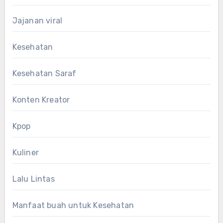
Jajanan viral
Kesehatan
Kesehatan Saraf
Konten Kreator
Kpop
Kuliner
Lalu Lintas
Manfaat buah untuk Kesehatan