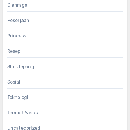
Olahraga
Pekerjaan
Princess
Resep
Slot Jepang
Sosial
Teknologi
Tempat Wisata
Uncategorized