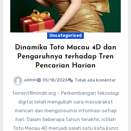
Uncategorized
Dinamika Toto Macau 4D dan
Pengaruhnya terhadap Tren
Pencarian Harian
admin
05/18/2026
Tidak ada komentar
torrentfilmindir.org – Perkembangan teknologi
digital telah mengubah cara masyarakat
mencari dan mengonsumsi informasi setiap
hari. Dalam beberapa tahun terakhir, istilah
Toto Macau 4D menjadi salah satu kata kunci