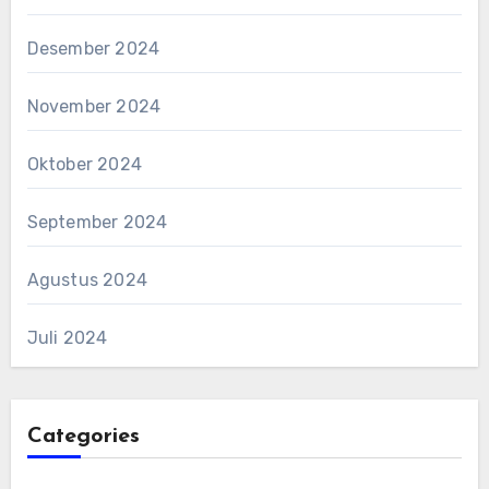
Desember 2024
November 2024
Oktober 2024
September 2024
Agustus 2024
Juli 2024
Categories