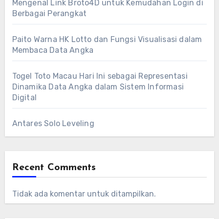
Mengenal Link Broto4D untuk Kemudahan Login di
Berbagai Perangkat
Paito Warna HK Lotto dan Fungsi Visualisasi dalam
Membaca Data Angka
Togel Toto Macau Hari Ini sebagai Representasi
Dinamika Data Angka dalam Sistem Informasi
Digital
Antares Solo Leveling
Recent Comments
Tidak ada komentar untuk ditampilkan.