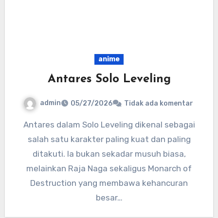
anime
Antares Solo Leveling
admin
05/27/2026
Tidak ada komentar
Antares dalam Solo Leveling dikenal sebagai
salah satu karakter paling kuat dan paling
ditakuti. Ia bukan sekadar musuh biasa,
melainkan Raja Naga sekaligus Monarch of
Destruction yang membawa kehancuran
besar…