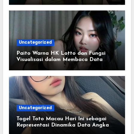
Perangkat
Uncategorized
Paito Warna HK Lotto dan Fungsi
Visualisasi dalam Membaca Data
Angka
Uncategorized
Togel Toto Macau Hari Ini sebagai
Representasi Dinamika Data Angka
dalam Sistem Informasi Digital