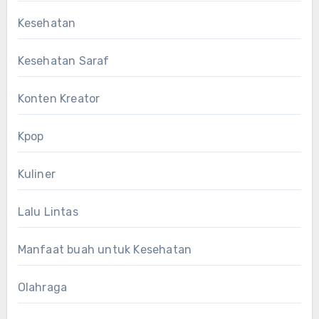
Kesehatan
Kesehatan Saraf
Konten Kreator
Kpop
Kuliner
Lalu Lintas
Manfaat buah untuk Kesehatan
Olahraga