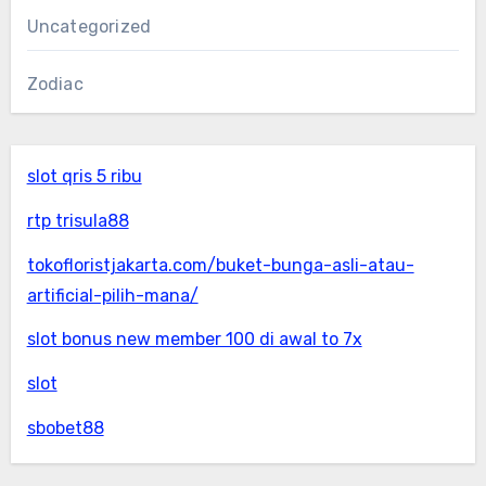
Uncategorized
Zodiac
slot qris 5 ribu
rtp trisula88
tokofloristjakarta.com/buket-bunga-asli-atau-
artificial-pilih-mana/
slot bonus new member 100 di awal to 7x
slot
sbobet88