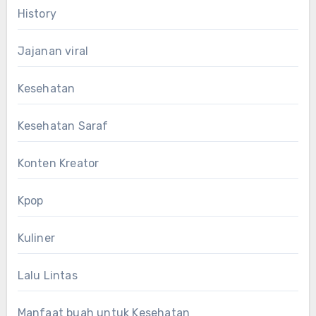
History
Jajanan viral
Kesehatan
Kesehatan Saraf
Konten Kreator
Kpop
Kuliner
Lalu Lintas
Manfaat buah untuk Kesehatan