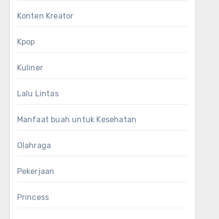
Konten Kreator
Kpop
Kuliner
Lalu Lintas
Manfaat buah untuk Kesehatan
Olahraga
Pekerjaan
Princess