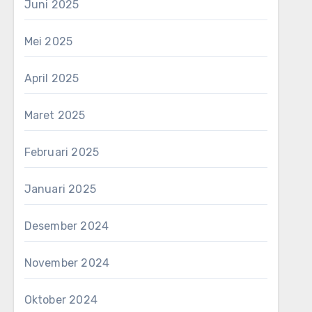
Juni 2025
Mei 2025
April 2025
Maret 2025
Februari 2025
Januari 2025
Desember 2024
November 2024
Oktober 2024