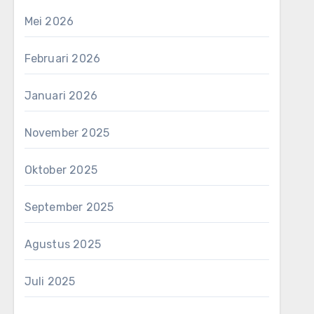
Mei 2026
Februari 2026
Januari 2026
November 2025
Oktober 2025
September 2025
Agustus 2025
Juli 2025