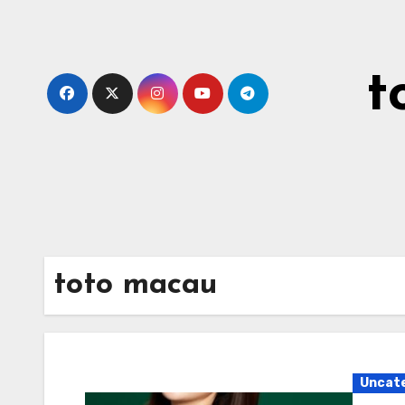
Skip
to
content
t
toto macau
Uncat