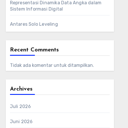
Representasi Dinamika Data Angka dalam
Sistem Informasi Digital
Antares Solo Leveling
Recent Comments
Tidak ada komentar untuk ditampilkan.
Archives
Juli 2026
Juni 2026