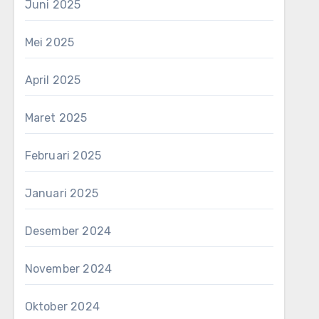
Juni 2025
Mei 2025
April 2025
Maret 2025
Februari 2025
Januari 2025
Desember 2024
November 2024
Oktober 2024