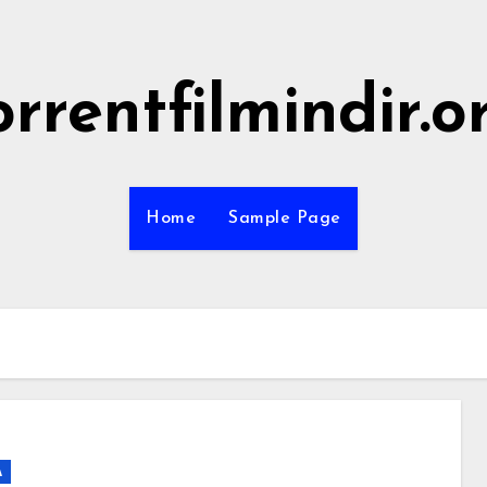
orrentfilmindir.o
Home
Sample Page
A