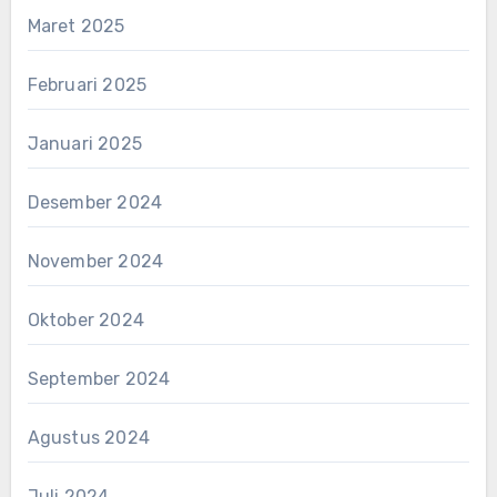
Maret 2025
Februari 2025
Januari 2025
Desember 2024
November 2024
Oktober 2024
September 2024
Agustus 2024
Juli 2024