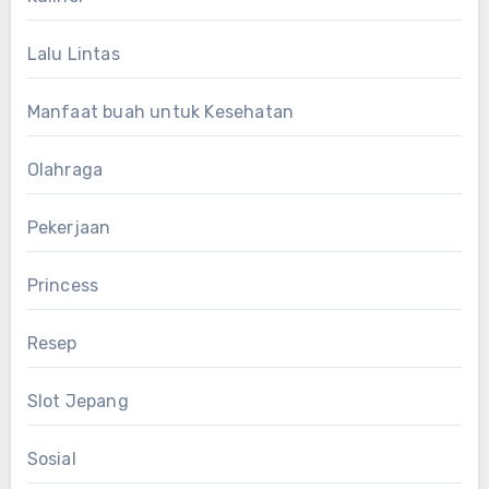
Lalu Lintas
Manfaat buah untuk Kesehatan
Olahraga
Pekerjaan
Princess
Resep
Slot Jepang
Sosial