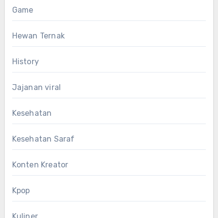
Game
Hewan Ternak
History
Jajanan viral
Kesehatan
Kesehatan Saraf
Konten Kreator
Kpop
Kuliner