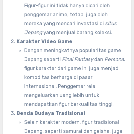
Figur-figur ini tidak hanya dicari oleh
penggemar anime, tetapi juga oleh
mereka yang mencari investasi di
situs
Jepang
yang menjual barang koleksi.
Karakter Video Game
Dengan meningkatnya popularitas game
Jepang seperti
Final Fantasy
dan
Persona
,
figur karakter dari game ini juga menjadi
komoditas berharga di pasar
internasional. Penggemar rela
mengeluarkan uang lebih untuk
mendapatkan figur berkualitas tinggi.
Benda Budaya Tradisional
Selain karakter modern, figur tradisional
Jepang, seperti samurai dan geisha, juga