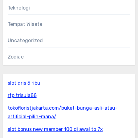
Teknologi
Tempat Wisata
Uncategorized
Zodiac
slot qris 5 ribu
rtp trisula88
tokofloristjakarta.com/buket-bunga-asli-atau-
artificial-pilih-mana/
slot bonus new member 100 di awal to 7x