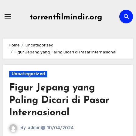
Skip
to
torrentfilmindir.org
content
Home
Uncategorized
Figur Jepang yang Paling Dicari di Pasar Internasional
Uncategorized
Figur Jepang yang
Paling Dicari di Pasar
Internasional
By
admin
10/04/2024