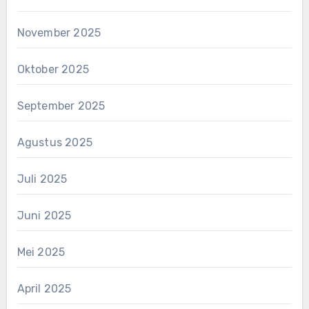
November 2025
Oktober 2025
September 2025
Agustus 2025
Juli 2025
Juni 2025
Mei 2025
April 2025