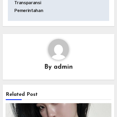
Transparansi
Pemerintahan
By
admin
Related Post