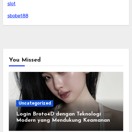
slot
sbobet88
You Missed
Uncategorized
Login Broto4D dengan Teknologi
Modern yang Mendukung Keamanan
dan Kemudahan Akses