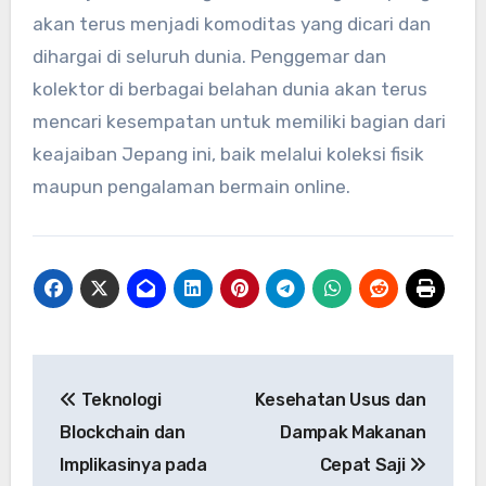
akan terus menjadi komoditas yang dicari dan
dihargai di seluruh dunia. Penggemar dan
kolektor di berbagai belahan dunia akan terus
mencari kesempatan untuk memiliki bagian dari
keajaiban Jepang ini, baik melalui koleksi fisik
maupun pengalaman bermain online.
Navigasi
Teknologi
Kesehatan Usus dan
pos
Blockchain dan
Dampak Makanan
Implikasinya pada
Cepat Saji