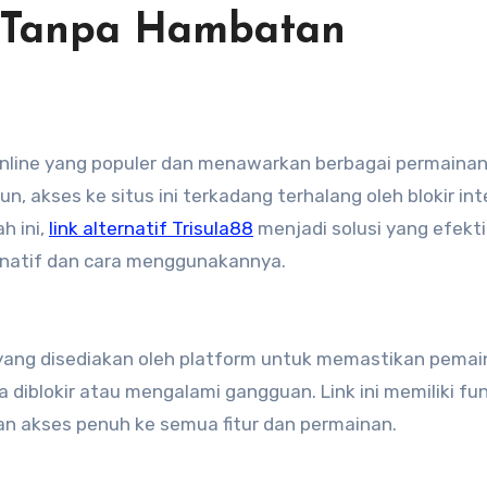
s Tanpa Hambatan
 akses ke situs ini terkadang terhalang oleh blokir int
h ini,
link alternatif Trisula88
menjadi solusi yang efekti
ernatif dan cara menggunakannya.
 yang disediakan oleh platform untuk memastikan pemai
iblokir atau mengalami gangguan. Link ini memiliki fun
 akses penuh ke semua fitur dan permainan.