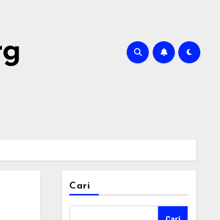
rg
Cari
Cari