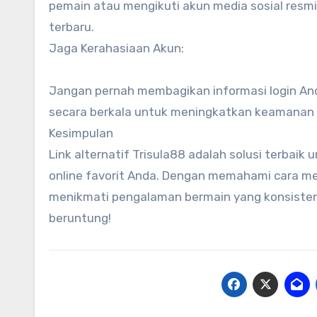
pemain atau mengikuti akun media sosial res
terbaru.
Jaga Kerahasiaan Akun:
Jangan pernah membagikan informasi login And
secara berkala untuk meningkatkan keamanan 
Kesimpulan
Link alternatif Trisula88 adalah solusi terba
online favorit Anda. Dengan memahami cara me
menikmati pengalaman bermain yang konsisten
beruntung!