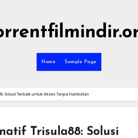
orrentfilmindir.o
Home
Sample Page
a88: Solusi Terbaik untuk Akses Tanpa Hambatan
atif Trisula88: Solusi