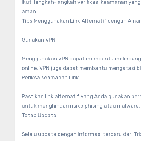
Ikuti langkah-langkah verifikasi keamanan yan
aman.
Tips Menggunakan Link Alternatif dengan Ama
Gunakan VPN:
Menggunakan VPN dapat membantu melindungi 
online. VPN juga dapat membantu mengatasi blo
Periksa Keamanan Link:
Pastikan link alternatif yang Anda gunakan ber
untuk menghindari risiko phising atau malware.
Tetap Update:
Selalu update dengan informasi terbaru dari T