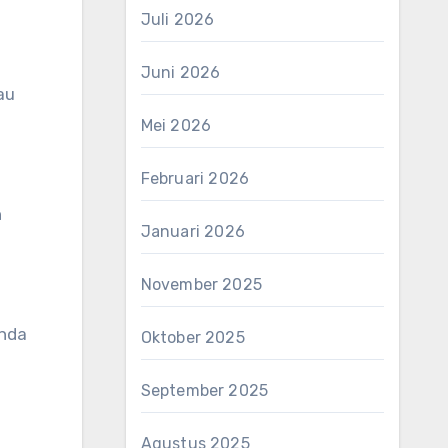
Juli 2026
Juni 2026
au
Mei 2026
Februari 2026
n
Januari 2026
November 2025
Anda
Oktober 2025
September 2025
Agustus 2025