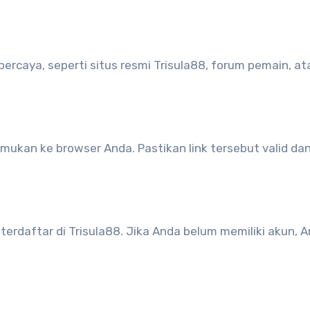
percaya, seperti situs resmi Trisula88, forum pemain, at
temukan ke browser Anda. Pastikan link tersebut valid da
rdaftar di Trisula88. Jika Anda belum memiliki akun, 