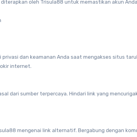
g diterapkan oleh Trisula88 untuk memastikan akun And
n
privasi dan keamanan Anda saat mengakses situs tar
kir internet.
asal dari sumber terpercaya. Hindari link yang mencuriga
risula88 mengenai link alternatif. Bergabung dengan kom