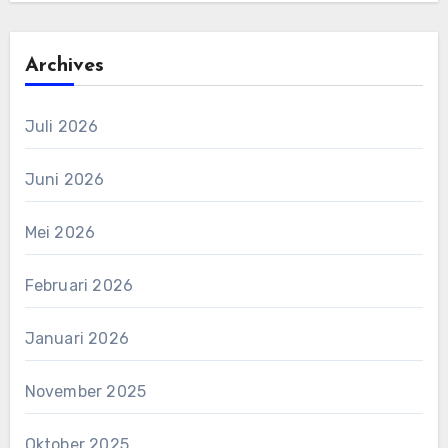
Archives
Juli 2026
Juni 2026
Mei 2026
Februari 2026
Januari 2026
November 2025
Oktober 2025