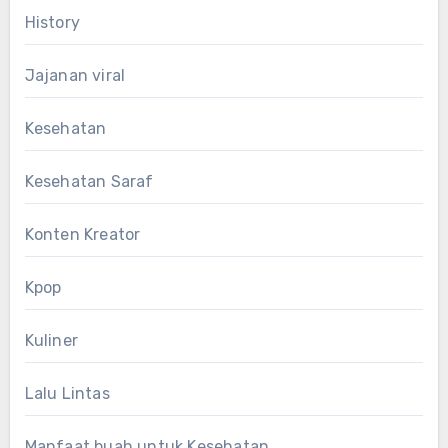
History
Jajanan viral
Kesehatan
Kesehatan Saraf
Konten Kreator
Kpop
Kuliner
Lalu Lintas
Manfaat buah untuk Kesehatan