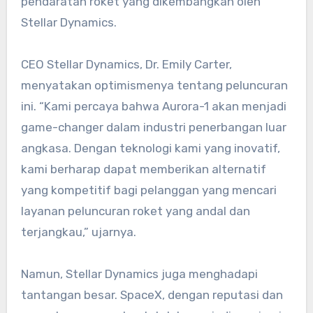
pendaratan roket yang dikembangkan oleh
Stellar Dynamics.
CEO Stellar Dynamics, Dr. Emily Carter,
menyatakan optimismenya tentang peluncuran
ini. “Kami percaya bahwa Aurora-1 akan menjadi
game-changer dalam industri penerbangan luar
angkasa. Dengan teknologi kami yang inovatif,
kami berharap dapat memberikan alternatif
yang kompetitif bagi pelanggan yang mencari
layanan peluncuran roket yang andal dan
terjangkau,” ujarnya.
Namun, Stellar Dynamics juga menghadapi
tantangan besar. SpaceX, dengan reputasi dan